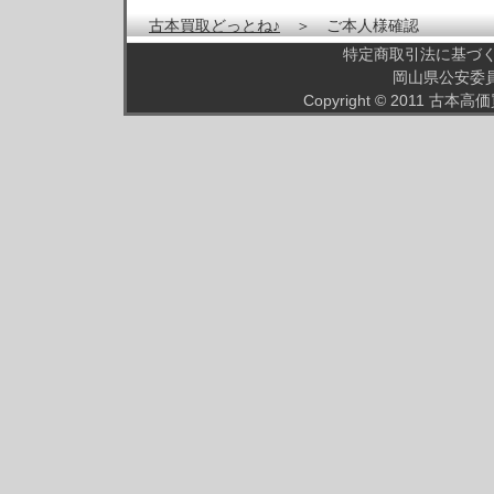
古本買取どっとね♪
＞ ご本人様確認
特定商取引法に基づ
岡山県公安委員会
Copyright © 2011
古本高価買