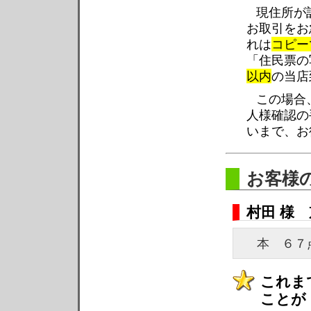
現住所が
お取引をお
れは
コピー
「住民票の
以内
の当店
この場合
人様確認の
いまで、お
お客様
村田 様
本 ６
これま
ことが