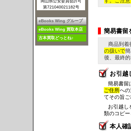
す。ご注意
岡山県公安委員会許可
第721040021182号
eBooks Wing グループ
eBooks Wing 買取本店
簡易書留
古本買取どっとね♪
商品到着
の扱いで
簡
後、最終的
お引越
簡易書留
ご住所
への
てその旨ご
お引越し
類のコピー
本人確