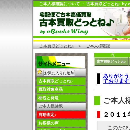
ご本人様確認について ： 古本買取どっとね♪ by eBo
古本買取どっとね♪
＞ ご本人様確認
古本買取どっとね♪
お気に入りに追加
ありがとう
ております
古本買取どっとね♪
買取対象商品
梱包と発送
ご本人
ご本人様確認
２０１１
自動査定♪
お客様の声
このたび