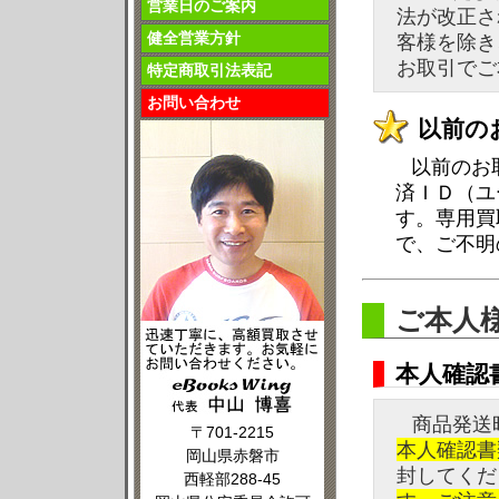
営業日のご案内
法が改正さ
健全営業方針
客様を除き
お取引でご
特定商取引法表記
お問い合わせ
以前の
以前のお
済ＩＤ（ユ
す。専用買
で、ご不明
ご本人
本人確認
商品発送
〒701-2215
本人確認書
岡山県赤磐市
封してくだ
西軽部288-45